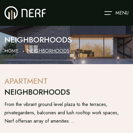
MENU
NEIGHBORHOODS
HOME
NEIGHBORHOODS
APARTMENT
NEIGHBORHOODS
From the vibrant ground level plaza to the terraces,
privategardens, balconies and lush rooftop work spaces,
Nerf offersan array of amenities …