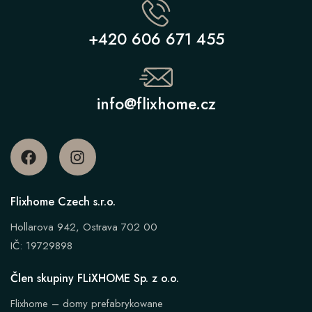
+420 606 671 455
info@flixhome.cz
Flixhome Czech s.r.o.
Hollarova 942, Ostrava 702 00
IČ: 19729898
Člen skupiny FLiXHOME Sp. z o.o.
Flixhome – domy prefabrykowane