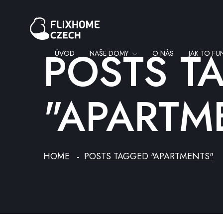
POSTS T
ÚVOD
NAŠE DOMY
O NÁS
JAK TO FU
"APARTM
HOME
POSTS TAGGED "APARTMENTS"