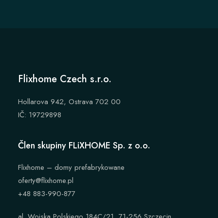
Flixhome Czech s.r.o.
Hollarova 942, Ostrava 702 00
IČ: 19729898
Člen skupiny FLiXHOME Sp. z o.o.
Flixhome – domy prefabrykowane
oferty@flixhome.pl
+48 883-990-877
al. Wojska Polskiego 184C/21, 71-256 Szczecin